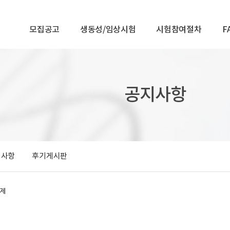
모집공고
생동성/임상시험
시험참여절차
F
공지사항
의사항
후기게시판
삭제