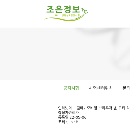
공지사항
시험센터위치
문
인터넷이 느릴때? 모바일 브라우저 별 쿠키 
작성자
관리자
등록일
22-05-06
조회
3,153회