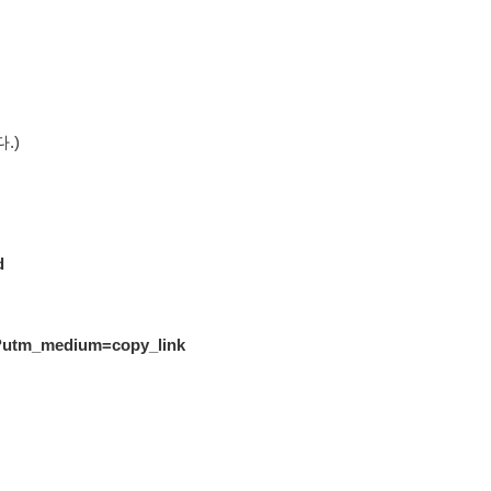
.)
d
kr?utm_medium=copy_link