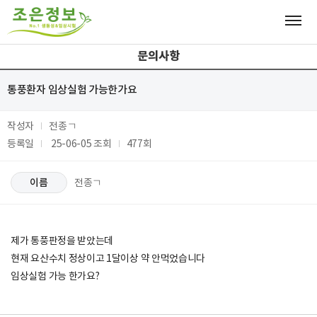
문의사항
통풍환자 임상실험 가능한가요
작성자
전종ㄱ
등록일
25-06-05
조회
477회
이름
전종ㄱ
제가 통풍판정을 받았는데
현재 요산수치 정상이고 1달이상 약 안먹었습니다
임상실험 가능 한가요?